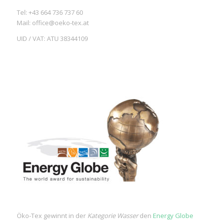
Tel: +43 664 736 737 60
Mail: office@oeko-tex.at
UID / VAT: ATU 38344109
Öko-Tex gewinnt in der
Kategorie Wasser
den
Energy Globe